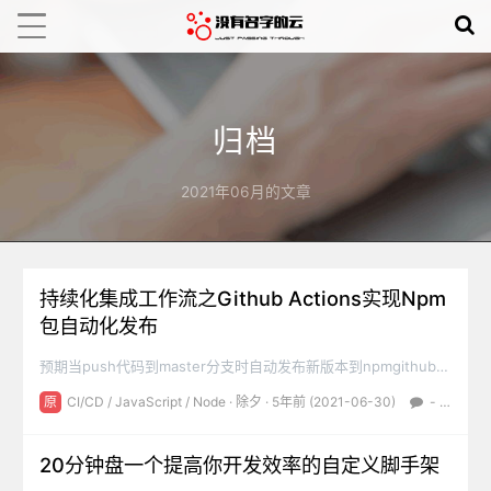
归档
2021年06月的文章
持续化集成工作流之Github Actions实现Npm
包自动化发布
预期当push代码到master分支时自动发布新版本到npmgithub
action配置文件1、点击 Actions2、选择模板Node.js Package
原
CI/CD
/
JavaScript
/
Node
·
除夕
· 5年前 (2021-06-30)
-
1.2
后点击右边的Commit new file3.进入本地项目目录拉取github最
新代码。编辑npmpublish.yml文件这里我的代...
20分钟盘一个提高你开发效率的自定义脚手架