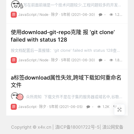
写在前面前端是一个技术问题较少,工程问题较多的开发领
域,没有一个框架可以满足所有的业务场景,为了让公司的前端开发
原
JavaScript
/
Node
·
除夕
· 5年前 (2021-06-30)
-
1.2K
0
流程自成体系,也为了避免重量级的前端框架,我写了很多维护性,
可用性较强的项目模板(包括uni-app,...
使用download-git-repo克隆 报 ‘git clone’
failed with status 128
按文档配置后一直报错：'git clone' failed with status 128查到
了这个issue: https:///wuqiong7/Note/issues/17官方给出的各
原
JavaScript
/
Node
·
除夕
· 5年前 (2021-06-30)
-
1.8K
0
种配置方法,其中这个最好使不报错:<host>:
<userName>/<repo> <projectName...
a标签download属性失效,跨域下载如何重命名
文件
众所周知 下载文件不是在子集的服务器或域名中,谷歌和
火狐浏览器a标签download属性修改文件名是失效的(其他浏览器
原
JavaScript
·
除夕
· 5年前 (2021-06-05)
-
1.2K
0
直接不支持)目前能够想到的办法就是先把文件下载为blob原始文
件数据类型(此时存储于缓存中),再重...
Copyright ©
x4v.cn
|
滇ICP备18001722号-5
|
滇公网安备