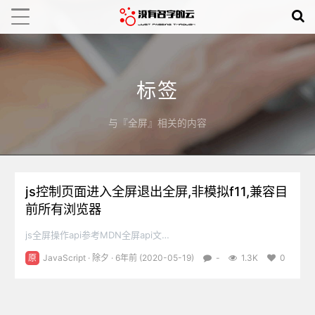
标签
与『全屏』相关的内容
js控制页面进入全屏退出全屏,非模拟f11,兼容目
前所有浏览器
js全屏操作api参考MDN全屏api文
档:https://developer.mozilla.org/zh-
原
JavaScript
·
除夕
· 6年前 (2020-05-19)
-
1.3K
0
CN/docs/Web/API/Fullscreen_API网上搜索的大多是通过
SendKeys的方式传入f11来模拟f11全屏操作,可都2020年啦~js早
就有支持全屏操作的api了适配各大内核...