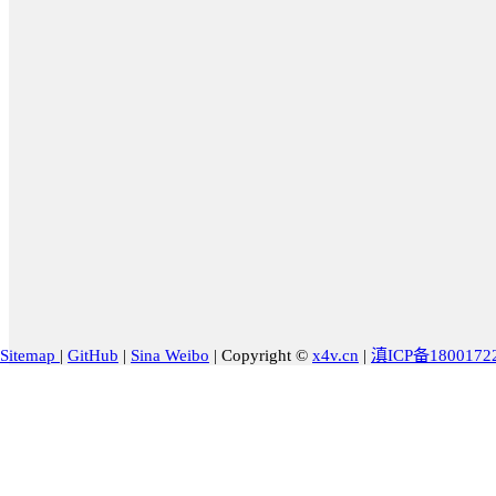
Sitemap
|
GitHub
|
Sina Weibo
|
Copyright ©
x4v.cn
|
滇ICP备1800172