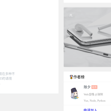
月,
用在多种不
作者榜
D的语境
.
除夕
站长
Web全栈 @深圳
Vue, Node, Python
申请加入