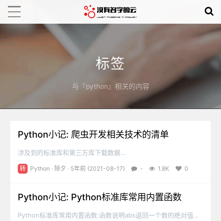
标签
与『python』相关的内容
Python小记: 爬虫开发相关技术的清单
涉及到的标准库和第三方库下载数据
- urllib / requests / aiohttp / httpx。解析数据
转
Python
·
除夕
· 5年前 (2021-08-17)
-
1.8K
0
- re / lxml / beautifulsoup4 / pyquery。缓存和持久化
- mysqlclient / sqlalchemy / peewee / redis / pymongo。生
Python小记: Python标准库常用内置函数
成数字签名 - has...
Python标准库常用内置函数:函数说明abs返回一个数的绝对值，