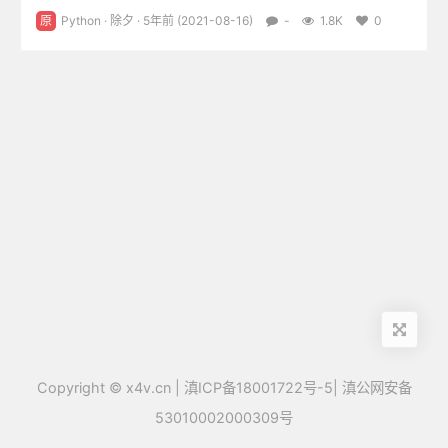
例如：abs(-1.3)会返回1.3。bin把一个整数转换成以'0b'开头的二
原
Python
·
除夕
· 5年前 (2021-08-16)
-
1.8K
0
进制字符串，例如：bin(123)会返回'0b1111011'。chr将Unicode
编码转换成对应的字符，例如：chr(836...
Copyright ©
x4v.cn
|
滇ICP备18001722号-5
|
滇公网安备
53010002000309号