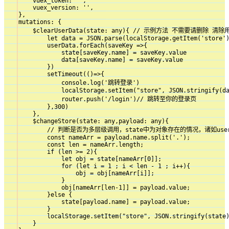
        vuex_token: '',

        vuex_version: '',

    },

    mutations: {

        $clearUserData(state: any){ // 示例方法 不需要请删除 清除
            let data = JSON.parse(localStorage.getItem('store')
            userData.forEach(saveKey =>{

                state[saveKey.name] = saveKey.value

                data[saveKey.name] = saveKey.value

            })

            setTimeout(()=>{

                console.log('跳转登录')

                localStorage.setItem("store", JSON.stringify(da
                router.push('/login')// 跳转至你的登录页

            },300)

        },

        $changeStore(state: any,payload: any){

            // 判断是否为多层级调用，state中为对象存在的情况，诸如user.in
            const nameArr = payload.name.split('.');

            const len = nameArr.length;

            if (len >= 2){

                let obj = state[nameArr[0]];

                for (let i = 1 ; i < len - 1 ; i++){

                    obj = obj[nameArr[i]];

                }

                obj[nameArr[len-1]] = payload.value;

            }else {

                state[payload.name] = payload.value;

            }

            localStorage.setItem("store", JSON.stringify(state)
        }
