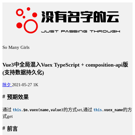
Vue3中全局混入Vuex TypeScript + composition-api版
(支持数据持久化)
除夕
2021-05-27
1K
预期效果
通过
的方式set,通过
的方
this
.
$
m
.
vuex
(
name
,
value
)
this
.vuex_
name
式get
前言