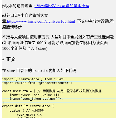
js版本的请看这里:
uView简化Vuex写法的基本原理
ts核心代码出自这篇博客文
章:
https://www.imsle.com/archives/105.html
下文中有较大改动,看
原版请移步
不推荐大型项目使用该方式,大型项目中全局混入有严重性能问题
(如果页面组件超过1000个可能导致页面加载过慢,因为该页面
1000个组件都混入了store)
正文
在 store 目录下的
内加入如下代码
index.ts
import { createStore } from 'vuex'

import router from "@renderer/router";

const userData = [ // 示例数据 与用户登录态和权限相关的数据

    {name:'vuex_user',value:{}},

    {name:'vuex_token',value:''},

]

export default createStore({

    state: { // 示例数据

        vuex_user: {},
