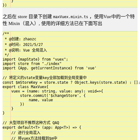
    }

})
之后在 store 目录下创建
，使用Vue中的一个特
maxVuex.mixin.ts
性 Mixin（混入）, 使用的详细方法已在下面写出
/**

 * @创建: zhaozc

 * @时间: 2021/5/27

 * @说明: Vue 全局混入

 */

import {mapState} from "vuex";

import store from "./index"

import {App, getCurrentInstance} from 'vue'

// 将定义的state变量key全部加载到全局变量中

const $mStoreKey = store.state ? Object.keys(store.state) : [];
export class MaxVuex{

    vuex = (name: string, value: any): void=>{

        store.commit('$changeStore', {

            name, value

        })

    }

}

// 大型项目不推荐这种方式 QAQ

export default<T> (app: App<T>) => {

    // 进行全局混入

    // 将vuex方法挂载到$m中
