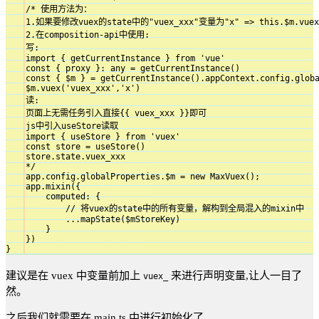
    /* 使用方法为：

    1.如果要修改vuex的state中的"vuex_xxx"变量为"x" => this.$m.vuex('
    2.在composition-api中使用:

    写:

    import { getCurrentInstance } from 'vue'

    const { proxy }: any = getCurrentInstance()

    const { $m } = getCurrentInstance().appContext.config.globa
    $m.vuex('vuex_xxx','x')

    读:

    页面上无需任务引入直接{{ vuex_xxx }}即可

    js中引入useStore读取

    import { useStore } from 'vuex'

    const store = useStore()

    store.state.vuex_xxx

    */

    app.config.globalProperties.$m = new MaxVuex();

    app.mixin({

        computed: {

            // 将vuex的state中的所有变量，解构到全局混入的mixin中

            ...mapState($mStoreKey)

        }

    })

}
建议是在 vuex 中变量前加上
来进行声明变量,让人一目了
vuex_
然。
之后我们就需要在 main.ts 中进行初始化了。