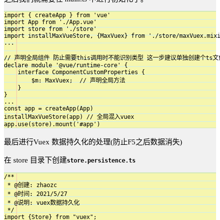
import { createApp } from 'vue'

import App from './App.vue'

import store from './store'

import installMaxVueStore, {MaxVuex} from './store/maxVuex.mixi
...

// 声明全局组件 防止需要this调用时不能识别类型 这一步建议单独创建个ts文
declare module '@vue/runtime-core' {

    interface ComponentCustomProperties {

        $m: MaxVuex;  // 声明全局方法

    }

}

...

const app = createApp(App)

installMaxVueStore(app) // 全局混入vuex

最后进行Vuex 数据持久化的处理(防止F5之后数据消失)
在 store 目录下创建
store.persistence.ts
/**

 * @创建: zhaozc

 * @时间: 2021/5/27

 * @说明: vuex数据持久化

 */

import {Store} from "vuex";
