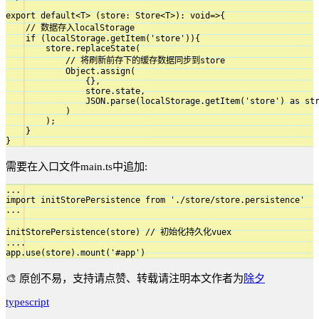
export default<T> (store: Store<T>): void=>{

    // 数据存入localStorage

    if (localStorage.getItem('store')){

        store.replaceState(

            // 将刷新前存下的缓存数据同步到store

            Object.assign(

                {},

                store.state,

                JSON.parse(localStorage.getItem('store') as str
            )

        );

    }

}
需要在入口文件main.ts中追加:
...

import initStorePersistence from './store/store.persistence'

...

initStorePersistence(store) // 初始化持久化vuex

....

app.use(store).mount('#app')
🎨 原创不易，支持请点赞、转载请注明本文作者为
除夕
typescript