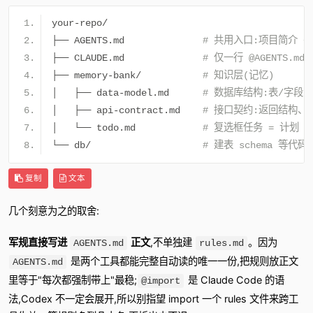
your
-
repo
/
├──
 AGENTS
.
md              
# 共用入口:项目简介 +
├──
 CLAUDE
.
md              
# 仅一行 @AGENTS.md
├──
 memory
-
bank
/
# 知识层(记忆)
│
├──
 data
-
model
.
md      
# 数据库结构:表/字段
│
├──
 api
-
contract
.
md    
# 接口契约:返回结构
│
└──
 todo
.
md            
# 复选框任务 = 计划 
└──
 db
/
# 建表 schema 等代
复制
文本
几个刻意为之的取舍:
军规直接写进
正文
,不单独建
。因为
AGENTS.md
rules.md
是两个工具都能完整自动读的唯一一份,把规则放正文
AGENTS.md
里等于"每次都强制带上"最稳;
是 Claude Code 的语
@import
法,Codex 不一定会展开,所以别指望 import 一个 rules 文件来跨工