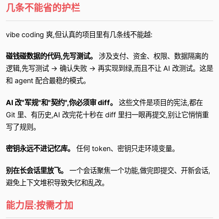
几条不能省的护栏
vibe coding 爽,但认真的项目里有几条线不能越:
碰钱碰数据的代码,先写测试。
涉及支付、资金、权限、数据隔离的
逻辑,先写测试 → 确认失败 → 再实现到绿,而且不让 AI 改测试。这是
和 agent 配合最稳的模式。
AI 改"军规"和"契约",你必须审 diff。
这些文件是项目的宪法,都在
Git 里、有历史,AI 改完花十秒在 diff 里扫一眼再提交,别让它悄悄重
写了规则。
密钥永远不进记忆库。
任何 token、密钥只走环境变量。
别在长会话里放飞。
一个会话聚焦一个功能,做完即提交、开新会话,
避免上下文堆积导致失忆和乱改。
能力层:按需才加