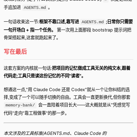
手追加进
。
AGENTS.md
一句话收束这一节:
框架不靠口述,靠写进
;日常你只需要
AGENTS.md
一句开场白 + 指一个任务。
第一次用上面那段 bootstrap 提示词把
骨架搭起来,这套就跑起来了。
写在最后
这套方案的内核就一句话:
把项目的记忆做成工具无关的纯文本,跟着
代码走;工具只是读这份记忆的不同"读者"。
想通这一点,"用 Claude Code 还是 Codex"就从一个让你纠结的选
择,变成了一个可以随手切换的自由。工具会一直更新换代,但你那套
会一直陪着项目长大——这大概就是从"凭感觉写
memory-bank/
代码"走向"靠工程做事"的那一步。
本文涉及的工具标准(AGENTS.md、Claude Code 的