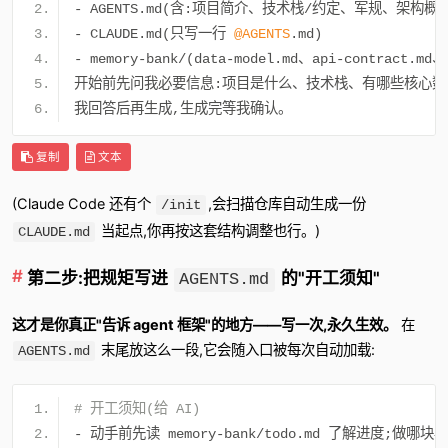
-
 AGENTS
.
md
(含:项目简介、技术栈/约定、军规、架构概
-
 CLAUDE
.
md
(只写一行
@AGENTS
.
md
)
-
 memory
-
bank
/(
data
-
model
.
md
、
api
-
contract
.
md
、
开始前先问我必要信息:项目是什么、技术栈、有哪些核心数
我回答后再生成,生成完等我确认。
复制
文本
(Claude Code 还有个
,会扫描仓库自动生成一份
/init
当起点,你再按这套结构调整也行。)
CLAUDE.md
第二步:把规矩写进
的"开工须知"
AGENTS.md
这才是你真正"告诉 agent 框架"的地方——写一次,永久生效。
在
末尾放这么一段,它会随入口被每次自动加载:
AGENTS.md
#
 开工须知(给 AI)
-
动手前先读
 memory
-
bank
/
todo
.
md 
了解进度;做哪块