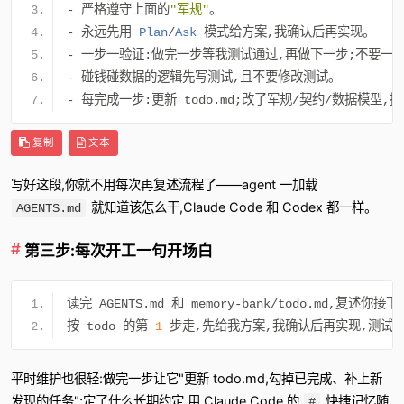
-
严格遵守上面的
"军规"
。
-
永远先用
Plan
/
Ask
模式给方案,我确认后再实现。
-
一步一验证:做完一步等我测试通过,再做下一步;不要一
-
碰钱碰数据的逻辑先写测试,且不要修改测试。
-
每完成一步:更新
 todo
.
md
;改了军规/契约/数据模型,
复制
文本
写好这段,你就不用每次再复述流程了——agent 一加载
就知道该怎么干,Claude Code 和 Codex 都一样。
AGENTS.md
第三步:每次开工一句开场白
读完
 AGENTS
.
md 
和
 memory
-
bank
/
todo
.
md
,复述你接下
按
 todo 
的第
1
步走,先给我方案,我确认后再实现,测试
平时维护也很轻:做完一步让它"更新 todo.md,勾掉已完成、补上新
发现的任务";定了什么长期约定,用 Claude Code 的
快捷记忆随
#