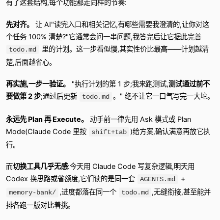
有了这套结构,每个功能都走同样的节奏:
先对齐。
让 AI"读完入口和相关记忆,有哪些需要我澄清的,让你对这
个任务 100% 清楚?"它通常会问一串问题,我答完后让它据此完善
里的计划。这一步看似慢,其实性价比最高——计划越清
todo.md
楚,后面越省心。
再实施,一步一验证。
"执行计划的第 1 步;我来跑测试,
测试通过前不
要做第 2 步
;通过后更新
。" 绝不让它一口气写完一大坨。
todo.md
永远先 Plan 再 Execute。
动手前一律先用 Ask 模式或 Plan
Mode(Claude Code 里按
)给方案,确认满意再放它执
shift+tab
行。
而
切换工具几乎无感
:今天用 Claude Code 写复杂逻辑,明天用
Codex 换思路或省额度,它们读的是同一套
+
AGENTS.md
,进度都落在同一个
,无缝衔接,甚至能并
memory-bank/
todo.md
排各跑一版对比着挑。