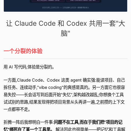
让 Claude Code 和 Codex 共用一套"大
脑"
一个分裂的体验
用 AI 写代码,体验是分裂的。
一方面,Claude Code、Codex 这类 agent 确实强:能读项目、自己
拆任务、连续动手,"vibe coding"的爽感是真的。另一方面它也很容
易失控——长会话写到后面开始"失忆",架构越改越乱;你想换个工具
试试别的思路,结果发现得把项目背景从头再讲一遍,之前攒的上下文
一点都带不走。
折腾一阵后我想明白一件事:
问题不在工具,而在于我们把"项目的记
忆"绑死在了某一个工具里。
解法因此也很简单——把记忆和工具解