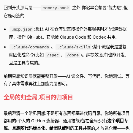
回到开头那两层——
之外,你迟早会想要"能力层",但
memory-bank
它是可选的:
:想让 AI 在仓库里直接操作外部服务时才配(连数据
.mcp.json
库、操作 GitHub)。它能被 Claude Code 和 Codex 共用。
、
:某个流程老是重复,
.claude/commands
.claude/skills
就固化成命令(比如
、
)。纯提效,没有也能开发,
/spec
/done
且是工具专属的。
前期只靠知识层就能完整开发——AI 读文件、写代码、你跑测试。等
有了具体需求再往上加能力层即可。
全局的归全局,项目的归项目
最后澄清一个常见困惑:不是所有东西都塞进代码目录。你跨所有项目
都用的(个人的 GitHub 连接器、通用技能)留在全局;只有
这个项目专
属、且想随代码版本化、给团队或别的工具共享
的,才放进仓库——也