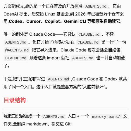
方案能成立,靠的是一个正在普及的开放标准:
。它由
AGENTS.md
OpenAI 提出、后交给 Linux 基金会,到 2026 年已被数万个仓库采
用,
Codex、Cursor、Copilot、Gemini CLI 等都原生自动读它
。
唯一的例外是 Claude Code——它只认
、不读
CLAUDE.md
。但官方给了桥接办法:在
第一行写一句
AGENTS.md
CLAUDE.md
把它导入进来。Claude Code 每次会话会
自动读
@AGENTS.md
,顺着这条 import 就把
也一并自动加载
CLAUDE.md
AGENTS.md
了。
于是,把"开工须知"写进
,Claude Code 和 Codex 就共
AGENTS.md
用了同一个入口。这个入口就是整套方案的"大脑前额叶"。
目录结构
我把知识层做成一个
入口 + 一个
文
AGENTS.md
memory-bank/
件夹,全部纯 markdown、提交进 Git: