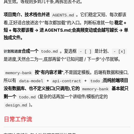
具生效。等规则多到几十条,再拆出去不迟。
项目简介、技术栈也并进
。它们稳定又短、每次都该
AGENTS.md
看,正好适合放进这个"每次都加载"的入口。判断标准就一句:
稳定 +
短 + 每次都该看 → 进 AGENTS.md;会高频变动或会越写越长 → 单
独成文件。
合成一个
。复选框
是计划、
todo.md
- [ ]
- [x]
计划和进度
是进度,天然合二为一,底部再留个"已知问题 / 下一步"小节就够。
按"有内容才建"
,不是固定模板。后端有数据和接口,
memory-bank
所以有
+
+
;
而纯前端项目
data-model
api-contract
todo
没有数据库、也不定义接口(只调用),它的
基本就只
memory-bank
剩一个
(复杂的话再加一个讲组件/模板约定的
todo.md
)。
design.md
日常工作流