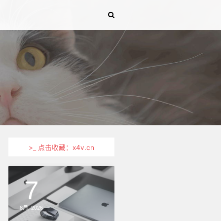
>_ 点击收藏：x4v.cn
7
8
月,
2026