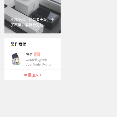
不稼不穑，耕怠者无获；不
了不当，事辍者无功。
作者榜
除夕
站长
Web全栈 @深圳
Vue, Node, Python
申请加入