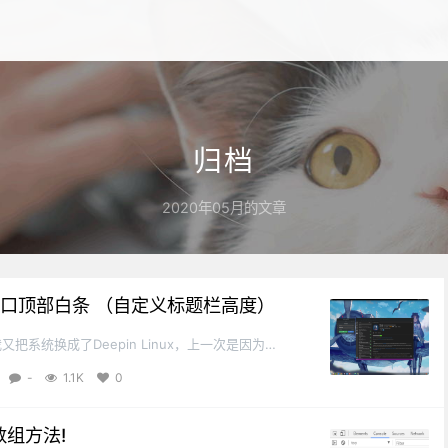
归档
2020年05月的文章
11去掉窗口顶部白条 （自定义标题栏高度）
把系统换成了Deepin Linux，上一次是因为
劝退的当时觉得一个前端开发还是win用着舒
-
1.1K
0
但自从vscode越用越爽之后，...
数组方法!