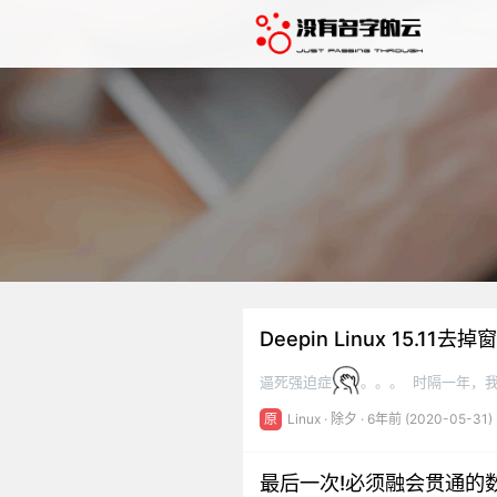
Deepin Linux 15.
逼死强迫症
。。。 时隔一年，我又
出来一些奇奇怪怪的报错，搞不定才被
原
Linux
·
除夕
· 6年前 (2020-05-31)
服，起码webstorm、idea很香啊！
最后一次!必须融会贯通的