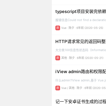
杂的，牵扯到的知识点也是非常的庞杂
typescript项目安装完依赖i
报错信息Could not find a declaration
'C:/Users/xjq/Desktop/tmp/my-d
原
Vue
·
除夕
· 6年前 (2020-05-25)
touch.js' implicitly has an 'any' t
HTTP请求常见的返回码整
大分类1XX信息性状态码（Informa
（Success）请求已正常处理完毕3X
原
其他
·
除夕
· 6年前 (2020-05-21)
作以完成请求4XX客户端错误状态码（Cli
iView admin路由和权
什么admin?iView admin,基于 V
成解决方案.码云地址:https://gitee.co
原
Vue
/
其他
·
除夕
· 6年前 (2020-05
址:http://admin.iviewui.com/login
记一下安卓证书生成的过