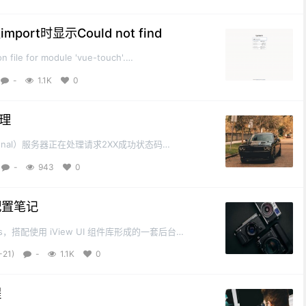
。其中很多知识都会有专...
mport时显示Could not find
 file for module 'vue-touch'.
emo/node_modules/vue-touch/dist/vue-
-
1.1K
0
ype. Try `npm install @types/vue-touch`...
理
tional）服务器正在处理请求2XX成功状态码
X重定向状态码（Redirection）需要进行额外操
-
943
0
ent Error）客户端原因导致服务...
限配置笔记
ue.js，搭配使用 iView UI 组件库形成的一套后台集
m/icarusion/iview-admin预览地
-21)
-
1.1K
0
文档地址:https://lison16.github.io...
程