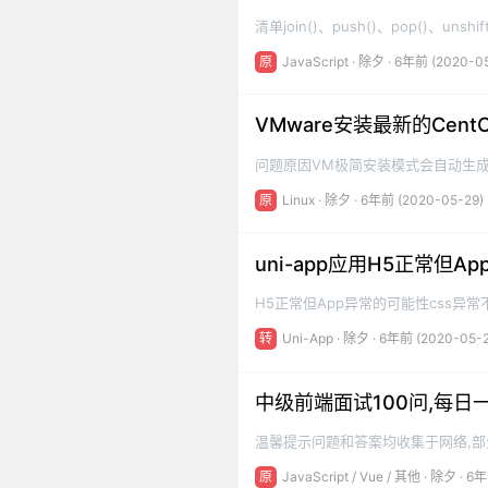
清单join()、push()、pop()、unshift
slice()、splice()、indexOf()、last
原
JavaScript
·
除夕
· 6年前 (2020-0
map()、forEach()、reduce()、re
问题原因VM极简安装模式会自动生成一个a
时没有正确读到我们的镜像文件具体操作将
原
Linux
·
除夕
· 6年前 (2020-05-29)
的镜像文件就好了先关机你的centOS
uni-app应用H5正常但A
H5正常但App异常的可能性css异常
元素选择器请改为page，同样，div和ul
转
Uni-App
·
除夕
· 6年前 (2020-05-
为navigator、img改为image...w
中级前端面试100问,每日
温馨提示问题和答案均收集于网络,部分题
页面显示全过程其实从输入URL到
原
JavaScript
/
Vue
/
其他
·
除夕
· 6年