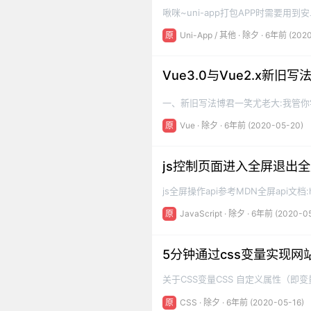
啾咪~uni-app打包APP时需要
需要Java运行环境所以需要装一下 jre
原
Uni-App
/
其他
·
除夕
· 6年前 (202
PATH=%PATH%;"C:\Program Files
Vue3.0与Vue2.x新
一、新旧写法博君一笑尤老大:我管你
题,以下内容是基于Vue3.0.0-alpha
原
Vue
·
除夕
· 6年前 (2020-05-20)
setup() 函数是 vue3 专门为组件提供的
js控制页面进入全屏退出全
js全屏操作api参考MDN全屏api文档:https:
CN/docs/Web/API/Fullscre
原
JavaScript
·
除夕
· 6年前 (2020-0
来模拟f11全屏操作,可都2020年啦~
5分钟通过css变量实现
关于CSS变量CSS 自定义属性（即
了,具体看查询can i use的截图:
原
CSS
·
除夕
· 6年前 (2020-05-16)