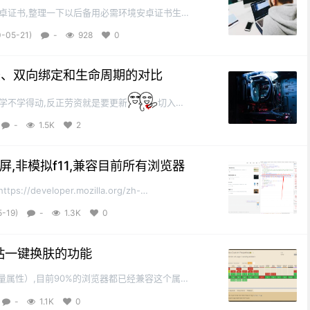
用到安卓证书,整理一下以后备用必需环境安卓证书生成
,安装完成设置环境变量例如:d: set
0-05-21)
-
928
0
\Java\jre1.8.0_201\bin"第一行：切换...
旧写法、双向绑定和生命周期的对比
学不学得动,反正劳资就是要更新
切入正
.1版本与Vue2.x版本对比编写~setup()函数
-
1.5K
2
新属性,它为 Composition A...
屏,非模拟f11,兼容目前所有浏览器
//developer.mozilla.org/zh-
en_API网上搜索的大多是通过SendKeys的方式传入f11
5-19)
-
1.3K
0
js早就有支持全屏操作的api了适配各大内核...
网站一键换肤的功能
变量属性）,目前90%的浏览器都已经兼容这个属性
前端开发的一大利器，强大的变量属性引入到 CSS 当
-
1.1K
0