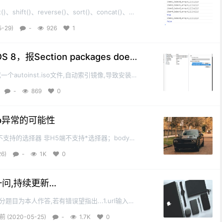
()、shift()、reverse()、sort()、concat()、
IndexOf()、every()、some()、filter()、
5-29)
-
926
1
duceRight()以及ES6新增的数组...
VMware安装最新的CentOS 8，报Section packages does not end with %end错误
utoinst.iso文件,自动索引镜像,导致安装
这个autoinst.iso文件删掉或手动选择我们
-
869
0
,是关机,不是挂起之后在我...
pp异常的可能性
不支持的选择器 非H5端不支持*选择器；body的
和li等改为view、span和font改为text、a改
26)
-
1K
0
ebview浏览器兼容性vue页面在App端...
一问,持续更新…
目为本人作答,若有错误望指出...1.url输入到
页面展示在我们眼前所经历的过程其实还是非常复
前 (2020-05-25)
-
1.7K
0