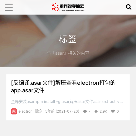
标签
与『asar』相关的内容
[反编译.asar文件]解压查看electron打包的
app.asar文件
全局安装asarnpm install -g asar解压asar文件asar extract <文
件名> <存放路径>
原
electron
·
除夕
· 5年前 (2021-07-20)
-
2.9K
0