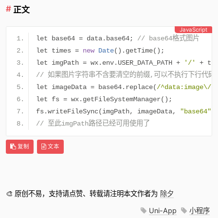
正文
JavaScript
let base64 
=
 data
.
base64
;
// base64格式图片
let times 
=
new
Date
().
getTime
();
let imgPath 
=
 wx
.
env
.
USER_DATA_PATH 
+
'/'
+
 ti
// 如果图片字符串不含要清空的前缀,可以不执行下行代码
let imageData 
=
 base64
.
replace
(
/^data:image\/\
let fs 
=
 wx
.
getFileSystemManager
();
fs
.
writeFileSync
(
imgPath
,
 imageData
,
"base64"
)
// 至此imgPath路径已经可用使用了
复制
文本
🎨 原创不易，支持请点赞、转载请注明本文作者为
除夕
Uni-App
小程序