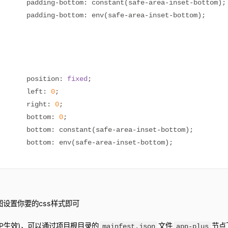
		padding
-
bottom
:
 constant
(
safe
-
area
-
inset
-
bottom
);
		padding
-
bottom
:
 env
(
safe
-
area
-
inset
-
bottom
);
       position
:
fixed
;
        left
:
0
;
        right
:
0
;
        bottom
:
0
;
        bottom
:
 constant
(
safe
-
area
-
inset
-
bottom
);
        bottom
:
 env
(
safe
-
area
-
inset
-
bottom
);
图设置你要的css样式即可
PP生效)，可以通过项目根目录的
文件
节点
mainfest.json
app-plus