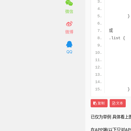
微信
}
或
微博
.
list 
{
         
QQ
	
	
	
	
	
}
复制
文本
已仅为举例 具体看上
在APP端(以下只对A