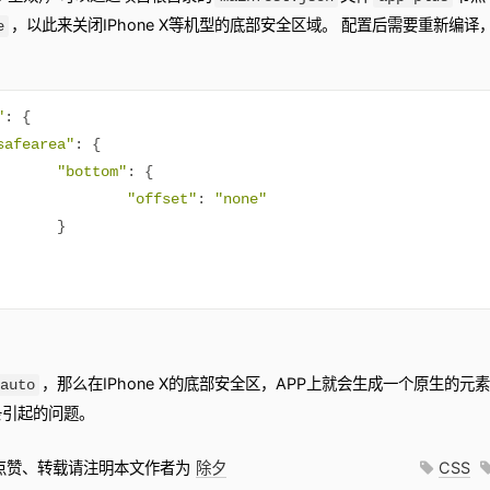
，以此来关闭IPhone X等机型的底部安全区域。 配置后需要重新编
e
"
:
{
safearea"
:
{
"bottom"
:
{
"offset"
:
"none"
}
，那么在IPhone X的底部安全区，APP上就会生成一个原生的
auto
条引起的问题。
请点赞、转载请注明本文作者为
除夕
CSS