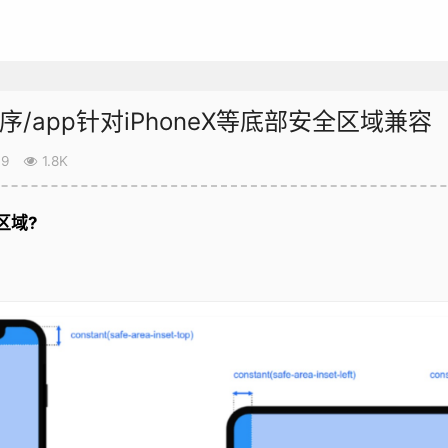
小程序/app针对iPhoneX等底部安全区域兼容
19
1.8K
区域?