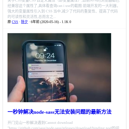
关于CSS变量CSS 自定义属性（即变量属性）,目前90%的浏览器都已
经兼容这个属性了,具体看查询can i use的截图:前端开发的一大利器，
强大的变量属性引入到 CSS 当中,减少了代码的重复性、提高了代码
的可读性和灵活性,总而言之...
原
CSS
·
除夕
· 6年前 (2020-05-16)
-
1.1K
0
一秒钟解决node-sass无法安装问题的最新方法
开门见山一秒解决遇到Cannot download
"https://github.com/sass/node-sass/releases/download/binding.nod的问