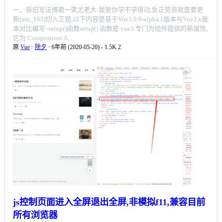
一、新旧写法博君一笑尤老大:我管你学不学得动,反正劳资就是要更
新[aru_163]切入正题,以下内容是基于Vue3.0.0-alpha.1版本与Vue2.x版
本对比编写~setup()函数setup() 函数是 vue3 专门为组件提供的新属性,
它为 Composition A...
原
Vue
·
除夕
· 6年前 (2020-05-20)
-
1.5K
2
js控制页面进入全屏退出全屏,非模拟f11,兼容目前
所有浏览器