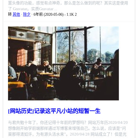
置头像的功能，感觉有点神奇，那么是怎么做到的呢？其实这是使用
了 Gravatar。实质Gravatar ...
转
其他
·
除夕
· 6年前 (2020-05-06)
-
1.1K
2
[网站历史]记录这平凡小站的短暂一生
与君共勉十年了，你还记得十年前的梦想吗？网站万年历2020/04/20
想像刚开始学前端那样通过写博客来增强自己。怎么说，应该是“问
渠那得清如许，为有源头活水来”。2020/04/28 网站成立了！但是光