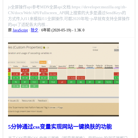
js全屏操作api参考MDN全屏api文档:https://developer.mozilla.org/zh-
CN/docs/Web/API/Fullscreen_API网上搜索的大多是通过SendKeys的
方式传入f11来模拟f11全屏操作,可都2020年啦~js早就有支持全屏操作
的api了适配各大内核...
原
JavaScript
·
除夕
· 6年前 (2020-05-19)
-
1.3K
0
5分钟通过css变量实现网站一键换肤的功能