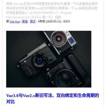
啾咪~uni-app打包APP时需要用到安卓证书,整理一下以后备用必需环
境安卓证书生成 需要Java运行环境所以需要装一下 jre,安装完成设置
环境变量例如:d: set PATH=%PATH%;"C:\Program
Files\Java\jre1.8.0_201\bin"第一行：切换...
原
Uni-App
/
其他
·
除夕
· 6年前 (2020-05-21)
-
929
0
Vue3.0与Vue2.x新旧写法、双向绑定和生命周期的
对比