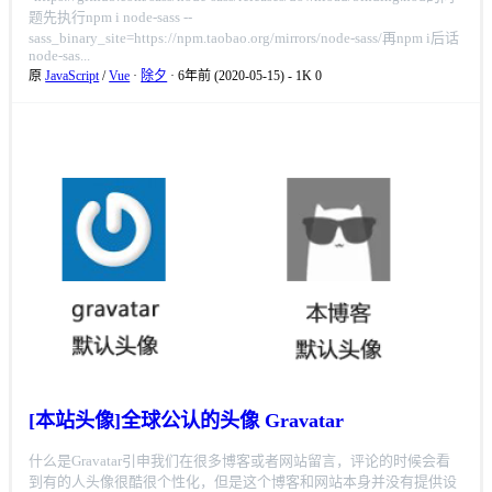
题先执行npm i node-sass --
sass_binary_site=https://npm.taobao.org/mirrors/node-sass/再npm i后话
node-sas...
原
JavaScript
/
Vue
·
除夕
· 6年前 (2020-05-15)
-
1K
0
[本站头像]全球公认的头像 Gravatar
什么是Gravatar引申我们在很多博客或者网站留言，评论的时候会看
到有的人头像很酷很个性化，但是这个博客和网站本身并没有提供设