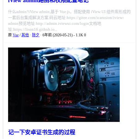
iView admin路由和权限配置笔记
什么admin?iView admin,基于 Vue.js，搭配使用 iView UI 组件库形成的
一套后台集成解决方案.码云地址:https://gitee.com/icarusion/iview-
admin预览地址:http://admin.iviewui.com/login文档地
址:https://lison16.github.io...
原
Vue
/
其他
·
除夕
· 6年前 (2020-05-21)
-
1.1K
0
记一下安卓证书生成的过程