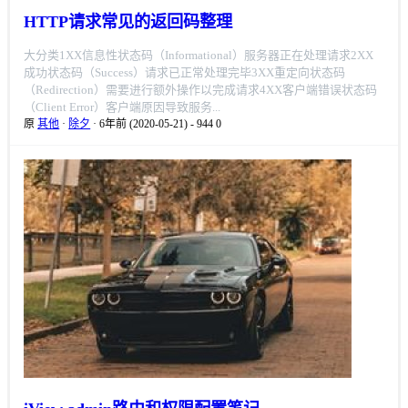
HTTP请求常见的返回码整理
大分类1XX信息性状态码（Informational）服务器正在处理请求2XX
成功状态码（Success）请求已正常处理完毕3XX重定向状态码
（Redirection）需要进行额外操作以完成请求4XX客户端错误状态码
（Client Error）客户端原因导致服务...
原
其他
·
除夕
· 6年前 (2020-05-21)
-
944
0